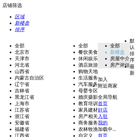
店铺筛选
区域
新楼盘
排序
默
全部
全部
全部
认
北京市
餐饮美食
新楼盘
排
天津市
休闲娱乐
房屋中介
序
河北省
酒店旅游
房产评估
最
山西省
购物天地
新
内蒙古自治区
生活服务
加入
辽宁省
汽车服务
附近商家
吉林省
母婴专区
黑龙江省
婚庆摄影
全局导航
上海市
教育培训
首页
江苏省
家具建材
好店
浙江省
房产相关
入驻
安徽省
商务服务
我的
福建省
农林牧渔
加载中...
江西省
自定义
首页