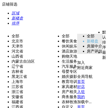
店铺筛选
区域
新楼盘
排序
默
全部
全部
全部
认
北京市
餐饮美食
新楼盘
排
天津市
休闲娱乐
房屋中介
序
河北省
酒店旅游
房产评估
最
山西省
购物天地
新
内蒙古自治区
生活服务
加入
辽宁省
汽车服务
附近商家
吉林省
母婴专区
黑龙江省
婚庆摄影
全局导航
上海市
教育培训
首页
江苏省
家具建材
好店
浙江省
房产相关
入驻
安徽省
商务服务
我的
福建省
农林牧渔
加载中...
江西省
自定义
首页