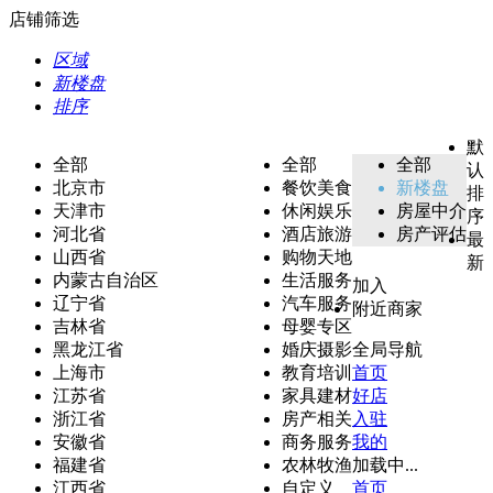
店铺筛选
区域
新楼盘
排序
默
全部
全部
全部
认
北京市
餐饮美食
新楼盘
排
天津市
休闲娱乐
房屋中介
序
河北省
酒店旅游
房产评估
最
山西省
购物天地
新
内蒙古自治区
生活服务
加入
辽宁省
汽车服务
附近商家
吉林省
母婴专区
黑龙江省
婚庆摄影
全局导航
上海市
教育培训
首页
江苏省
家具建材
好店
浙江省
房产相关
入驻
安徽省
商务服务
我的
福建省
农林牧渔
加载中...
江西省
自定义
首页