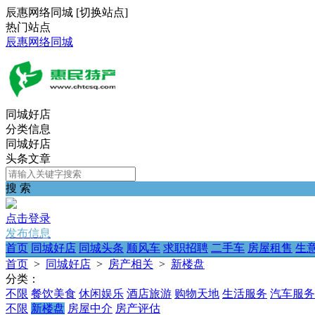
辰惠网络同城
[
切换站点
]
热门站点
辰惠网络同城
同城好店
分类信息
同城好店
头条文章
搜 索
点击登录
发布信息
首页
同城好店
同城头条
顺风车
求职招聘
二手车
房屋租售
生
首页
>
同城好店
>
房产相关
>
新楼盘
分类：
不限
餐饮美食
休闲娱乐
酒店旅游
购物天地
生活服务
汽车服务
不限
新楼盘
房屋中介
房产评估