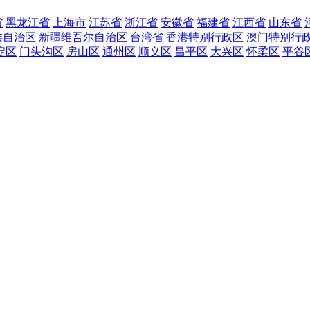
省
黑龙江省
上海市
江苏省
浙江省
安徽省
福建省
江西省
山东省
族自治区
新疆维吾尔自治区
台湾省
香港特别行政区
澳门特别行
淀区
门头沟区
房山区
通州区
顺义区
昌平区
大兴区
怀柔区
平谷