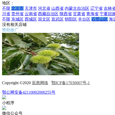
地区：
不限
北京市
天津市
河北省
山西省
内蒙古自治区
辽宁省
吉林
川省
贵州省
云南省
西藏自治区
陕西省
甘肃省
青海省
宁夏回
不限
东城区
西城区
崇文区
宣武区
朝阳区
丰台区
石景山区
海
没有相关店铺
赞助推广
Copyright ©2020
辰惠网络
鄂ICP备17030007号-1
鄂公网安备42110002000255号
小程序
微信公众号