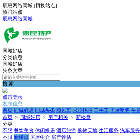
辰惠网络同城
[
切换站点
]
热门站点
辰惠网络同城
同城好店
分类信息
同城好店
头条文章
搜 索
点击登录
发布信息
首页
同城好店
同城头条
顺风车
求职招聘
二手车
房屋租售
生
首页
>
同城好店
>
房产相关
>
新楼盘
分类：
不限
餐饮美食
休闲娱乐
酒店旅游
购物天地
生活服务
汽车服务
不限
新楼盘
房屋中介
房产评估