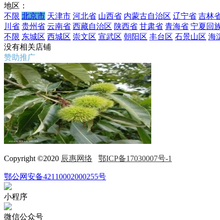
地区：
不限
北京市
天津市
河北省
山西省
内蒙古自治区
辽宁省
吉林
川省
贵州省
云南省
西藏自治区
陕西省
甘肃省
青海省
宁夏回
不限
东城区
西城区
崇文区
宣武区
朝阳区
丰台区
石景山区
海
没有相关店铺
赞助推广
Copyright ©2020
辰惠网络
鄂ICP备17030007号-1
鄂公网安备42110002000255号
小程序
微信公众号