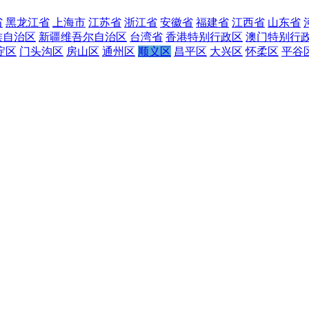
省
黑龙江省
上海市
江苏省
浙江省
安徽省
福建省
江西省
山东省
族自治区
新疆维吾尔自治区
台湾省
香港特别行政区
澳门特别行
淀区
门头沟区
房山区
通州区
顺义区
昌平区
大兴区
怀柔区
平谷