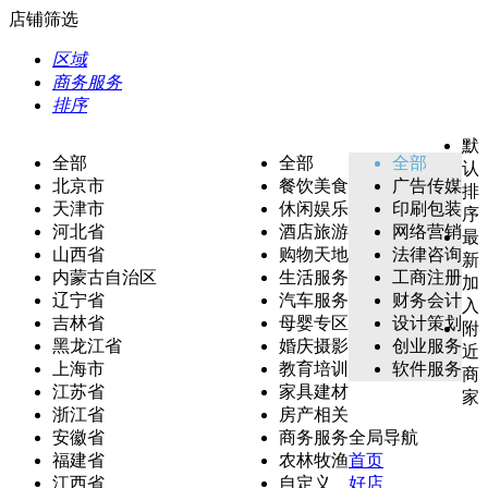
店铺筛选
区域
商务服务
排序
默
全部
全部
全部
认
北京市
餐饮美食
广告传媒
排
天津市
休闲娱乐
印刷包装
序
河北省
酒店旅游
网络营销
最
山西省
购物天地
法律咨询
新
内蒙古自治区
生活服务
工商注册
加
辽宁省
汽车服务
财务会计
入
吉林省
母婴专区
设计策划
附
黑龙江省
婚庆摄影
创业服务
近
上海市
教育培训
软件服务
商
江苏省
家具建材
家
浙江省
房产相关
安徽省
商务服务
全局导航
福建省
农林牧渔
首页
江西省
自定义
好店