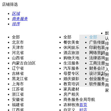
店铺筛选
区域
商务服务
排序
默
全部
全部
全部
认
北京市
餐饮美食
广告传媒
排
天津市
休闲娱乐
印刷包装
序
河北省
酒店旅游
网络营销
最
山西省
购物天地
法律咨询
新
内蒙古自治区
生活服务
工商注册
加
辽宁省
汽车服务
财务会计
入
吉林省
母婴专区
设计策划
附
黑龙江省
婚庆摄影
创业服务
近
上海市
教育培训
软件服务
商
江苏省
家具建材
家
浙江省
房产相关
安徽省
商务服务
全局导航
福建省
农林牧渔
首页
江西省
自定义
好店