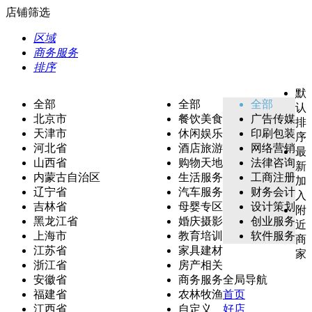
店铺筛选
区域
商务服务
排序
默
全部
全部
全部
认
北京市
餐饮美食
广告传媒
排
天津市
休闲娱乐
印刷包装
序
河北省
酒店旅游
网络营销
最
山西省
购物天地
法律咨询
新
内蒙古自治区
生活服务
工商注册
加
辽宁省
汽车服务
财务会计
入
吉林省
母婴专区
设计策划
附
黑龙江省
婚庆摄影
创业服务
近
上海市
教育培训
软件服务
商
江苏省
家具建材
家
浙江省
房产相关
安徽省
商务服务
全局导航
福建省
农林牧渔
首页
江西省
自定义
好店