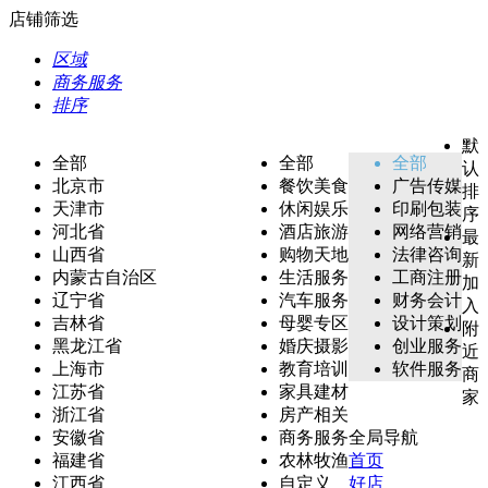
店铺筛选
区域
商务服务
排序
默
全部
全部
全部
认
北京市
餐饮美食
广告传媒
排
天津市
休闲娱乐
印刷包装
序
河北省
酒店旅游
网络营销
最
山西省
购物天地
法律咨询
新
内蒙古自治区
生活服务
工商注册
加
辽宁省
汽车服务
财务会计
入
吉林省
母婴专区
设计策划
附
黑龙江省
婚庆摄影
创业服务
近
上海市
教育培训
软件服务
商
江苏省
家具建材
家
浙江省
房产相关
安徽省
商务服务
全局导航
福建省
农林牧渔
首页
江西省
自定义
好店