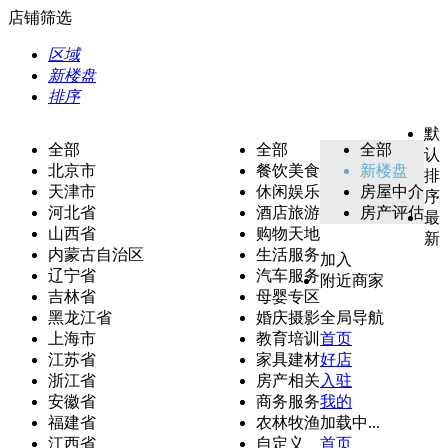
店铺筛选
区域
新楼盘
排序
默
全部
全部
全部
认
北京市
餐饮美食
新楼盘
排
天津市
休闲娱乐
房屋中介
序
河北省
酒店旅游
房产评估
最
山西省
购物天地
新
内蒙古自治区
生活服务
加入
辽宁省
汽车服务
附近商家
吉林省
母婴专区
黑龙江省
婚庆摄影
全局导航
上海市
教育培训
首页
江苏省
家具建材
好店
浙江省
房产相关
入驻
安徽省
商务服务
我的
福建省
农林牧渔
加载中...
江西省
自定义
首页